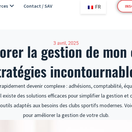
i
Open Ressources
rces
Contact / SAV
INS
FR
3 avril, 2025
er la gestion de mon c
tratégies incontournabl
t rapidement devenir complexe : adhésions, comptabilité, éq
 existe des solutions efficaces pour simplifier la gestion et
tils adaptés aux besoins des clubs sportifs modernes. Voic
pour améliorer la gestion de votre club.