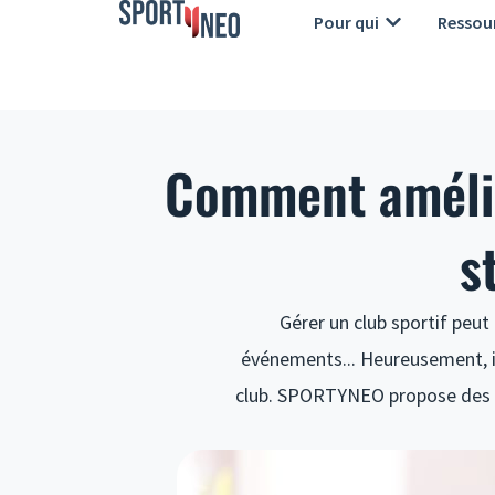
Skip
Open Pour qu
Pour qui
Ressou
to
content
Comment amélior
s
Gérer un club sportif peu
événements... Heureusement, il
club. SPORTYNEO propose des ou