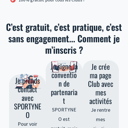
C’est gratuit, c’est pratique, c’est
sans engagement... Comment je
m’inscris ?
Je signe la
Je crée
conventio
ma page
Je prends
n de
Club avec
contact
partenaria
mes
avec
t
activités
SPORTYNE
SPORTYNE
Je rentre
O
O est
mes
Pour voir