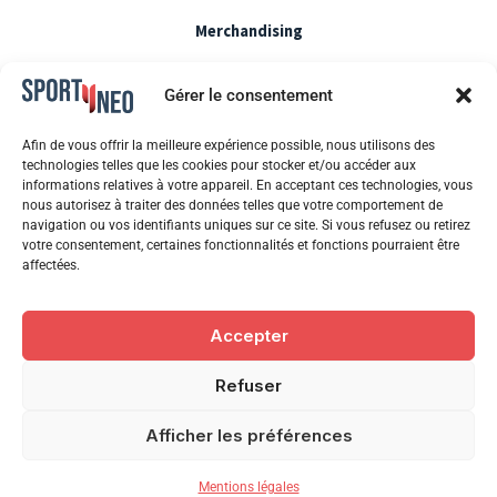
Merchandising
Mentions légales
Gérer le consentement
CGU / CGV
Afin de vous offrir la meilleure expérience possible, nous utilisons des
technologies telles que les cookies pour stocker et/ou accéder aux
informations relatives à votre appareil. En acceptant ces technologies, vous
Politique de cookie
nous autorisez à traiter des données telles que votre comportement de
navigation ou vos identifiants uniques sur ce site. Si vous refusez ou retirez
votre consentement, certaines fonctionnalités et fonctions pourraient être
Blog
affectées.
Newsletter
Accepter
FAQ
Refuser
F
Y
L
I
Afficher les préférences
a
o
i
n
c
u
n
s
© 2026 SPORTYNEO. Tous droits réservés.
Mentions légales