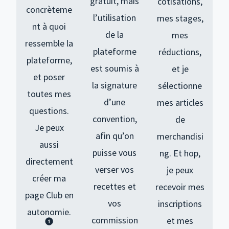
gratuit, mais
cotisations,
concrèteme
l’utilisation
mes stages,
nt à quoi
de la
mes
ressemble la
plateforme
réductions,
plateforme,
est soumis à
et je
et poser
la signature
sélectionne
toutes mes
d’une
mes articles
questions.
convention,
de
Je peux
afin qu’on
merchandisi
aussi
puisse vous
ng.
Et hop,
directement
verser vos
je peux
créer ma
recettes et
recevoir mes
page Club en
vos
inscriptions
autonomie.
commission
et mes